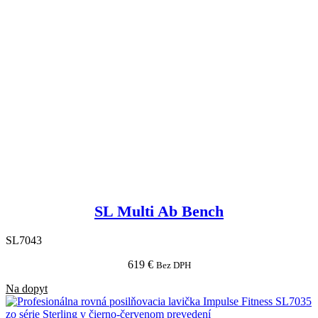
SL Multi Ab Bench
SL7043
619
€
Bez DPH
Na dopyt