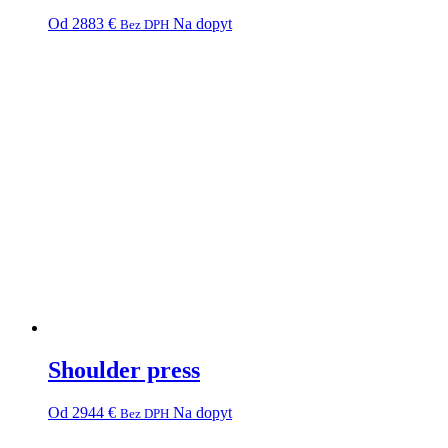
The
the
This
Od
2883
€
Na dopyt
Bez DPH
options
product
product
may
page
has
be
multiple
chosen
variants.
on
The
the
options
product
may
page
be
chosen
on
the
product
page
Shoulder press
This
Od
2944
€
Na dopyt
Bez DPH
product
has