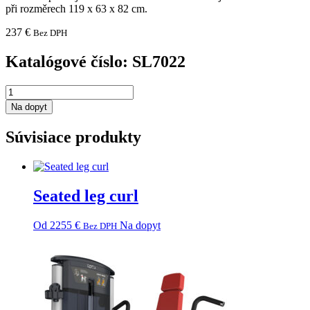
při rozměrech 119 x 63 x 82 cm.
237
€
Bez DPH
Katalógové číslo: SL7022
množstvo
SL
Na dopyt
Utility
Bench
Súvisiace produkty
Seated leg curl
This
Od
2255
€
Na dopyt
Bez DPH
product
has
multiple
variants.
The
options