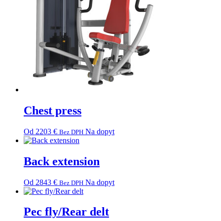
may
be
chosen
on
the
product
page
Chest press
This
Od
2203
€
Na dopyt
Bez DPH
product
has
multiple
Back extension
variants.
The
This
Od
2843
€
Na dopyt
Bez DPH
options
product
may
has
be
multiple
Pec fly/Rear delt
chosen
variants.
on