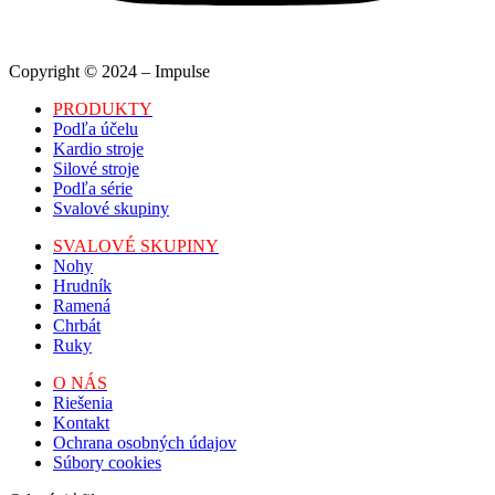
Copyright © 2024 – Impulse
PRODUKTY
Podľa účelu
Kardio stroje
Silové stroje
Podľa série
Svalové skupiny
SVALOVÉ SKUPINY
Nohy
Hrudník
Ramená
Chrbát
Ruky
O NÁS
Riešenia
Kontakt
Ochrana osobných údajov
Súbory cookies